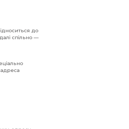
відноситься до
(далі спільно —
еціально
, адреса