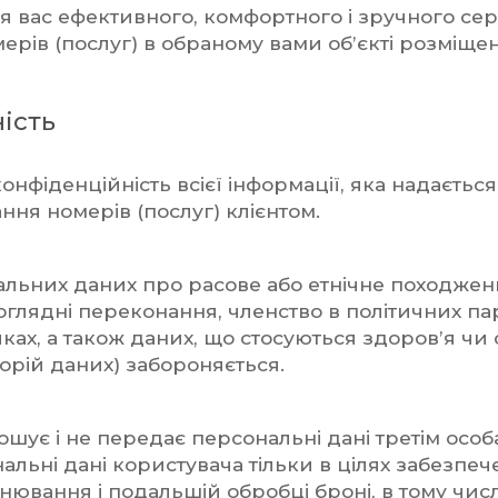
я вас ефективного, комфортного і зручного сер
рів (послуг) в обраному вами об’єкті розміщен
ість
онфіденційність всієї інформації, яка надається
ня номерів (послуг) клієнтом.
льних даних про расове або етнічне походження
тоглядні переконання, членство в політичних пар
ках, а також даних, що стосуються здоров’я чи 
орій даних) забороняється.
ошує і не передає персональні дані третім особ
льні дані користувача тільки в цілях забезпе
ювання і подальшій обробці броні, в тому числ