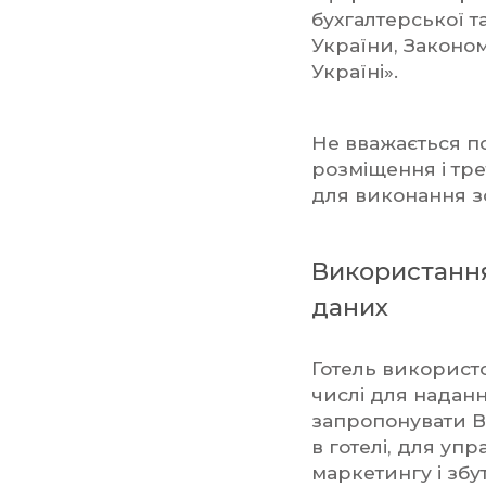
бухгалтерської т
України, Законом
Україні».
Не вважається п
розміщення і тре
для виконання з
Використання
даних
Готель використо
числі для надання
запропонувати В
в готелі, для уп
маркетингу і збут