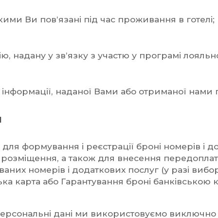
кими Ви пов’язані під час проживання в готелі;
ю, надану у зв’язку з участю у програмі лояльно
 інформації, наданої Вами або отриманої нами 
и
ні для формування і реєстрації броні номерів і 
а розміщення, а також для внесення передоплат
аних номерів і додаткових послуг (у разі вибо
ька карта або Гарантування броні банківською 
персональні дані ми використовуємо виключно 