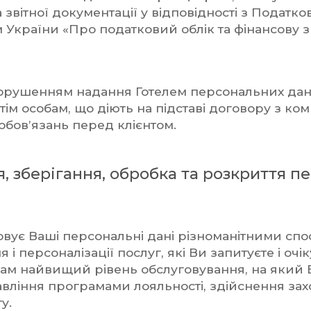
а звітної документації у відповідності з Подат
 України «Про податковий облік та фінансову зв
орушенням надання Готелем персональних дан
тім особам, що діють на підставі договору з ком
обов’язань перед клієнтом.
, зберігання, обробка та розкриття п
вує Ваші персональні дані різноманітними спо
 і персоналізації послуг, які Ви запитуєте і очік
ам найвищий рівень обслуговування, на який 
равління програмами лояльності, здійснення зах
у.