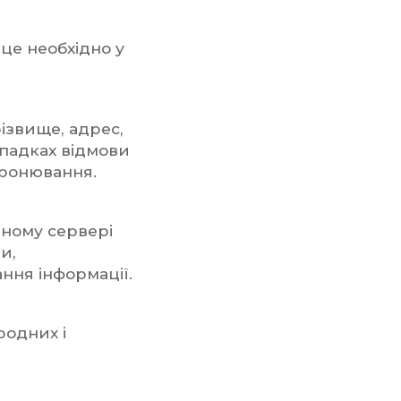
це необхідно у
різвище, адрес,
падках відмови
бронювання.
еному сервері
и,
ння інформації.
родних і