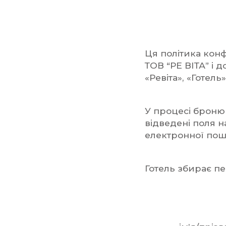
Ця політика конф
ТОВ “РЕ ВІТА” і д
«Ревіта», «Готель»
У процесі броню
відведені поля н
електронної пош
Готель збирає пе