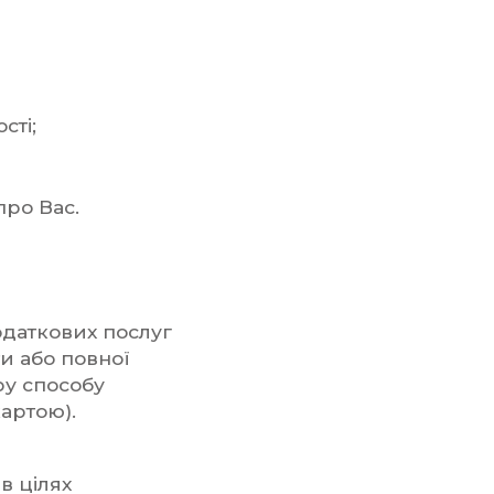
сті;
про Вас.
додаткових послуг
и або повної
ру способу
картою).
в цілях