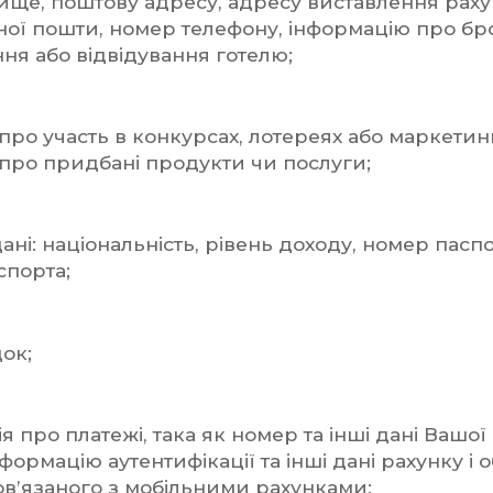
вище, поштову адресу, адресу виставлення раху
ної пошти, номер телефону, інформацію про б
я або відвідування готелю;
 про участь в конкурсах, лотереях або маркети
 про придбані продукти чи послуги;
дані: національність, рівень доходу, номер паспор
спорта;
док;
я про платежі, така як номер та інші дані Вашої
нформацію аутентифікації та інші дані рахунку і 
ов’язаного з мобільними рахунками;