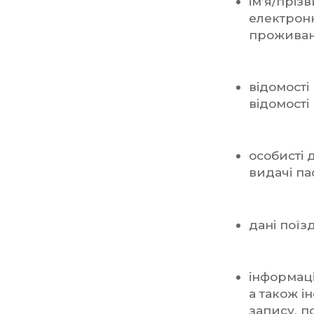
ім’я/пріз
електрон
проживанн
відомості
відомості
особисті 
видачі па
дані поїз
інформаці
а також і
запису, п