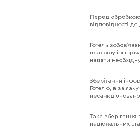
Перед обробкою 
відповідності до
Готель зобов’яза
платіжну інформ
надати необхідн
Зберігання інфо
Готелю, в зв’язк
несанкціоновано
Таке зберігання
національних ста