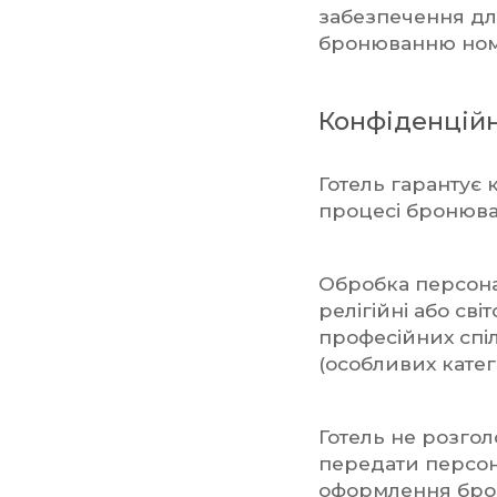
забезпечення дл
бронюванню номе
Конфіденційн
Готель гарантує к
процесі бронюван
Обробка персона
релігійні або сві
професійних спіл
(особливих катег
Готель не розгол
передати персона
оформлення брон