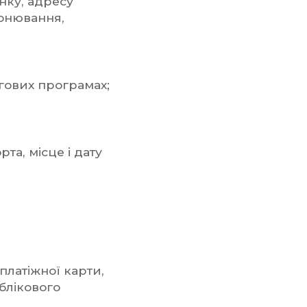
нку, адресу
ронювання,
нгових програмах;
та, місце і дату
 платіжної карти,
облікового