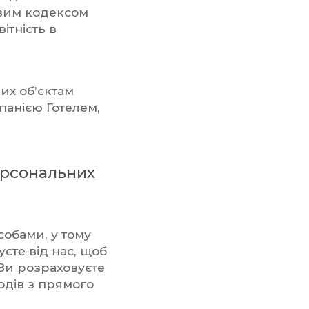
ковим кодексом
ітність в
их об’єктам
панією Готелем,
ерсональних
собами, у тому
уєте від нас, щоб
Ви розраховуєте
одів з прямого