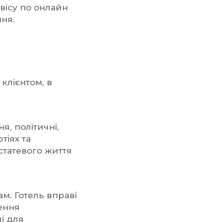
вісу по онлайн
ня.
 клієнтом, в
, політичні,
тіях та
статевого життя
ам. Готель вправі
чення
і для