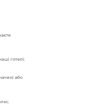
жаєте
аші готелі;
начені або
елю;