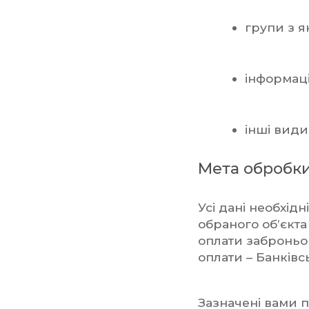
групи з я
інформаці
інші види
Мета обробк
Усі дані необхід
обраного об’єкт
оплати заброньов
оплати – Банківс
Зазначені вами 