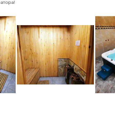
атора!