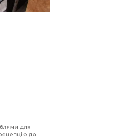
!
еблями для
 рецепцію до